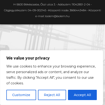
H-5600 Békéscsaba, Őszi utca 3. • Adószám: 11042851-2-04 •
Cégjegyzékszám: 04-09-002145 • Központi iroda: 3666443484 • Központi
e-mail: bolem@bolem.hu
We value your privacy
We use cookies to enhance your browsing experience,
serve personalized ads or content, and analyze our
traffic. By clicking "Accept All", you consent to our use
of cookies.
Customize
Reject All
Accept All