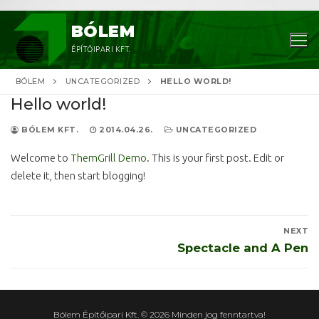
Ugrás
BÓLEM
a
ÉPÍTŐIPARI KFT.
tartalomra
BÓLEM
UNCATEGORIZED
HELLO WORLD!
Hello world!
BÓLEM KFT.
2014.04.26.
UNCATEGORIZED
Welcome to
ThemGrill Demo
. This is your first post. Edit or
delete it, then start blogging!
Keresése:
Bejegyzés
NEXT
navigáció
Next
Spectacle and A Pen
post:
Bólem Építőipari Kft. © 2026 Minden jog fenntartva!