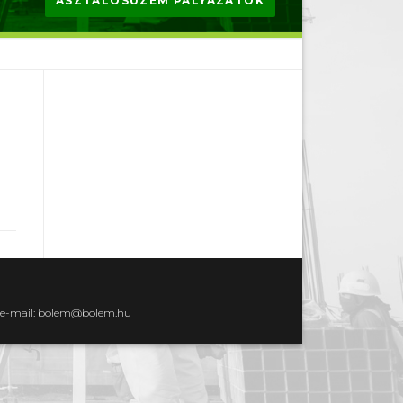
ASZTALOSÜZEM PÁLYÁZATOK
ti e-mail: bolem@bolem.hu