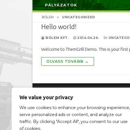
PÁLYÁZATOK
BÓLEM
UNCATEGORIZED
Hello world!
BÓLEM KFT.
2014.04.26.
UNCATEGO
Welcome to ThemGrill Demo. This is your first po
OLVASS TOVÁBB →
Bólem Építőipari Kft. © 2026 Minden jog fenntartva!
We value your privacy
H-5600 Békéscsaba, Őszi utca 3. • Adószám: 11042851
We use cookies to enhance your browsing experience,
serve personalized ads or content, and analyze our
traffic. By clicking "Accept All", you consent to our use
of cookies.