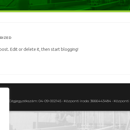
RIZED
st. Edit or delete it, then start blogging!
-2-04 • Cégjegyzékszám: 04-09-002145 • Központi iroda: 3666443484 • Közpon